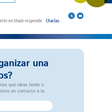
X
Y
-
o
erto en Shale responde
Charlas
t
u
w
t
i
u
t
b
t
e
e
r
rganizar una
os?
anos qué ideas tenés o
remos en contacto a la