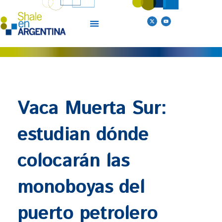
Ir
al
X
Y
-
o
t
u
contenido
w
t
i
u
t
b
t
e
e
r
Vaca Muerta Sur:
estudian dónde
colocarán las
monoboyas del
puerto petrolero