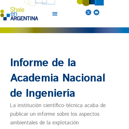
Ir
al
X
Y
-
o
t
u
contenido
w
t
i
u
t
b
t
e
e
r
Informe de la
Academia Nacional
de Ingeniería
La institución científico-técnica acaba de
publicar un informe sobre los aspectos
ambientales de la explotación